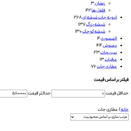
زعفران
۳
فلفل ها
۴۲
ادویه جات شیشه ای
۲۶۸
شیشه بزرگ
۱۳۷
شیشه کوچک
۱۳۰
اکسسوری
۴
دمنوش
۴۴
سبزیجات
۲۳
عرقیات
۱۳
عطاری جات
۷۶
فیلتر بر اساس قیمت
حداقل قیمت
حداكثر قيمت
خانه
/
عطاری جات