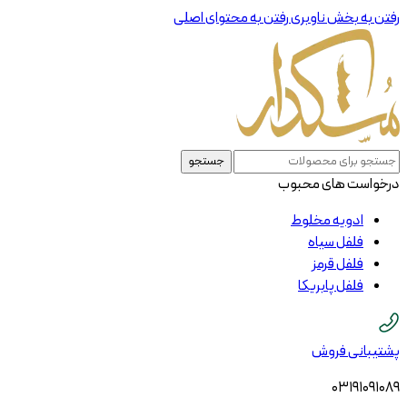
رفتن به بخش ناوبری
رفتن به محتوای اصلی
جستجو
درخواست های محبوب
ادویه مخلوط
فلفل سیاه
فلفل قرمز
فلفل پابریکا
پشتیبانی فروش
03191091089