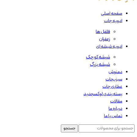
صفحه اصلی
ادویه جات
فلفل ها
زعفران
ادویه شیشه ای
شیشه کوچک
شیشه بزرگ
دمنوش
سبزیجات
عطاری جات
بسته بندی لوکس
جدید
مقالات
درباره ما
تماس با ما
جستجو