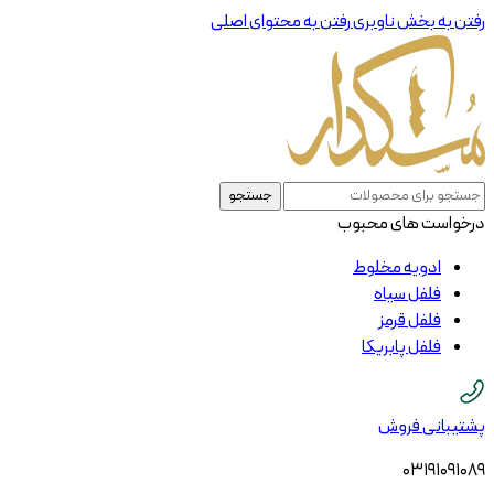
رفتن به بخش ناوبری
رفتن به محتوای اصلی
جستجو
درخواست های محبوب
ادویه مخلوط
فلفل سیاه
فلفل قرمز
فلفل پابریکا
پشتیبانی فروش
03191091089