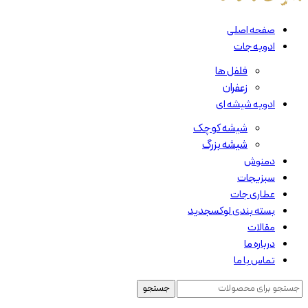
صفحه اصلی
ادویه جات
فلفل ها
زعفران
ادویه شیشه ای
شیشه کوچک
شیشه بزرگ
دمنوش
سبزیجات
عطاری جات
بسته بندی لوکس
جدید
مقالات
درباره ما
تماس با ما
جستجو