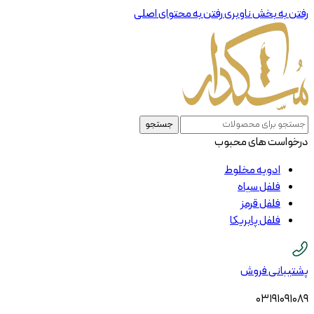
رفتن به بخش ناوبری
رفتن به محتوای اصلی
جستجو
درخواست های محبوب
ادویه مخلوط
فلفل سیاه
فلفل قرمز
فلفل پابریکا
پشتیبانی فروش
03191091089