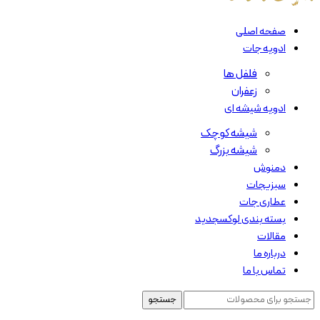
صفحه اصلی
ادویه جات
فلفل ها
زعفران
ادویه شیشه ای
شیشه کوچک
شیشه بزرگ
دمنوش
سبزیجات
عطاری جات
بسته بندی لوکس
جدید
مقالات
درباره ما
تماس با ما
جستجو