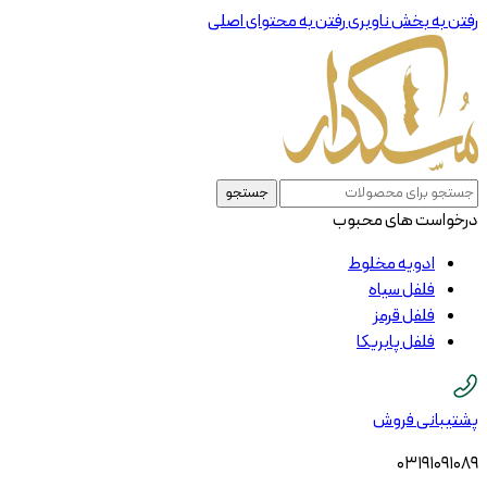
رفتن به بخش ناوبری
رفتن به محتوای اصلی
جستجو
درخواست های محبوب
ادویه مخلوط
فلفل سیاه
فلفل قرمز
فلفل پابریکا
پشتیبانی فروش
03191091089