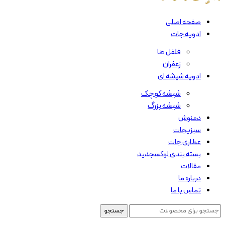
صفحه اصلی
ادویه جات
فلفل ها
زعفران
ادویه شیشه ای
شیشه کوچک
شیشه بزرگ
دمنوش
سبزیجات
عطاری جات
بسته بندی لوکس
جدید
مقالات
درباره ما
تماس با ما
جستجو