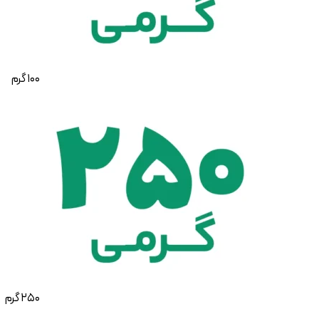
100 گرم
250 گرم