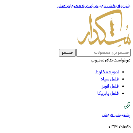
رفتن به بخش ناوبری
رفتن به محتوای اصلی
جستجو
درخواست های محبوب
ادویه مخلوط
فلفل سیاه
فلفل قرمز
فلفل پابریکا
پشتیبانی فروش
03191091089