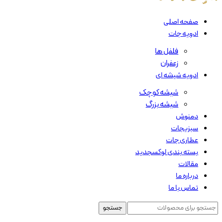
صفحه اصلی
ادویه جات
فلفل ها
زعفران
ادویه شیشه ای
شیشه کوچک
شیشه بزرگ
دمنوش
سبزیجات
عطاری جات
بسته بندی لوکس
جدید
مقالات
درباره ما
تماس با ما
جستجو