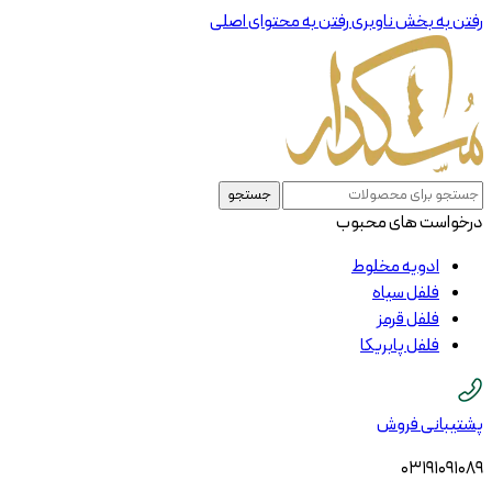
رفتن به بخش ناوبری
رفتن به محتوای اصلی
جستجو
درخواست های محبوب
ادویه مخلوط
فلفل سیاه
فلفل قرمز
فلفل پابریکا
پشتیبانی فروش
03191091089