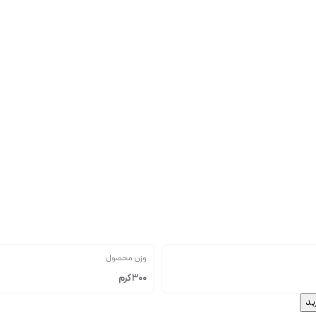
وزن محصول
300 گرم
ید