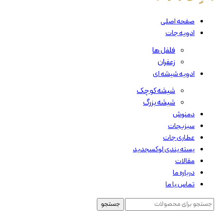
صفحه اصلی
ادویه جات
فلفل ها
زعفران
ادویه شیشه ای
شیشه کوچک
شیشه بزرگ
دمنوش
سبزیجات
عطاری جات
بسته بندی لوکس
جدید
مقالات
درباره ما
تماس با ما
جستجو