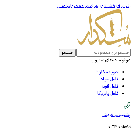
رفتن به بخش ناوبری
رفتن به محتوای اصلی
جستجو
درخواست های محبوب
ادویه مخلوط
فلفل سیاه
فلفل قرمز
فلفل پابریکا
پشتیبانی فروش
03191091089