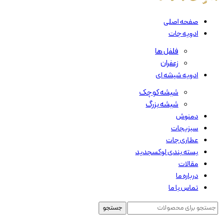
صفحه اصلی
ادویه جات
فلفل ها
زعفران
ادویه شیشه ای
شیشه کوچک
شیشه بزرگ
دمنوش
سبزیجات
عطاری جات
بسته بندی لوکس
جدید
مقالات
درباره ما
تماس با ما
جستجو