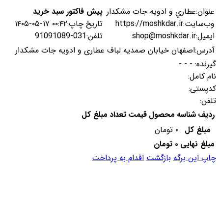
عنوان:
عطاري و ادويه جات مشكدار
پیش فاکتور سبد خرید
وب‌سایت:
https://moshkdar.ir
تاریخ چاپ:
۱۴۰۵-۰۵-۱۷ ۰۰:۴۲
ایمیل:
shop@moshkdar.ir
تلفن:
031-91091089
آدرس:
اصفهان خیابان صمدیه لباف عطاری و ادویه جات مشکدار
گیرنده:
- - -
نام کامل:
کدپستی:
تلفن:
ردیف
شناسه
محصول
قیمت
تعداد
مبلغ کل
مبلغ کل
۰
تومان
مبلغ نهایی
۰
تومان
چاپ این برگه
بازگشت
اقدام به پرداخت